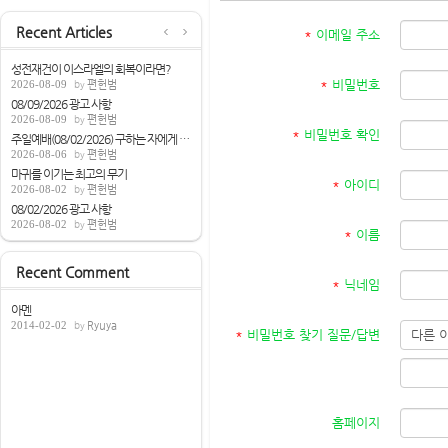
Recent Articles
*
이메일 주소
성전재건이 이스라엘의 회복이라면?
*
비밀번호
2026-08-09
편헌범
08/09/2026 광고 사항
2026-08-09
편헌범
*
비밀번호 확인
주일예배(08/02/2026) 구하는 자에게 성령을...
2026-08-06
편헌범
마귀를 이기는 최고의 무기
*
아이디
2026-08-02
편헌범
08/02/2026 광고 사항
2026-08-02
편헌범
*
이름
Recent Comment
*
닉네임
아멘
2014-02-02
Ryuya
*
비밀번호 찾기 질문/답변
홈페이지