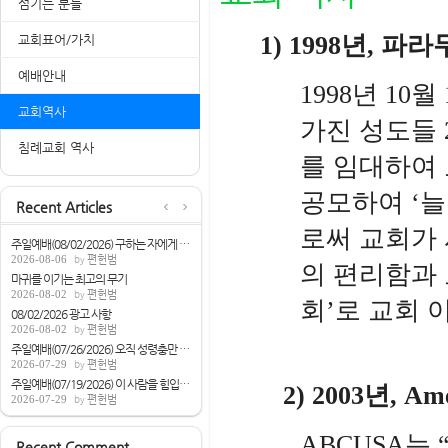
섬기는 분들
1) 1998
년
,
파라
교회표어/가치
예배안내
1998
년
10
월
교회역사
가진 성도들
침례교회 역사
를 임대하여
공모하여 ‘
Recent Articles
로써 교회가
주일예배(08/02/2026) 구하는 자에게 성령을...
2026-08-06
편헌범
의 편리함과
마귀를 이기는 최고의 무기
2026-08-02
편헌범
회’로 교회
08/02/2026 광고 사항
2026-08-02
편헌범
주일예배(07/26/2026) 오직 성령충만 받으라...
2026-07-29
편헌범
주일예배(07/19/2026) 이 사람을 힘입으면[...
2) 2003
년
, Am
2026-07-29
편헌범
ABCUSA
는 
Recent Comment