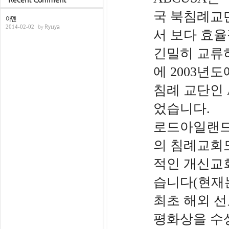
국 북침례교
아멘
2014-02-02
Ryuya
서 보다 효
긴밀히 교류
에
2003
년도
침례 교단인
었습니다
.
로드아일랜드
의 침례교회
적인 개신교
습니다
(
현재
최초 해외 
평화상을 수