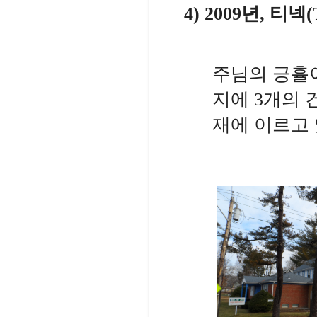
4) 2009
년
,
티넥
(
주님의 긍휼
지에
3
개의 
재에 이르고