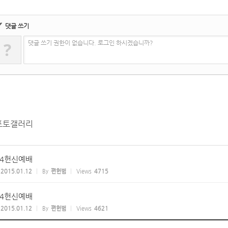
✔
댓글 쓰기
?
댓글 쓰기 권한이 없습니다. 로그인 하시겠습니까?
포토갤러리
14헌신예배
2015.01.12
By
편헌범
Views
4715
14헌신예배
2015.01.12
By
편헌범
Views
4621