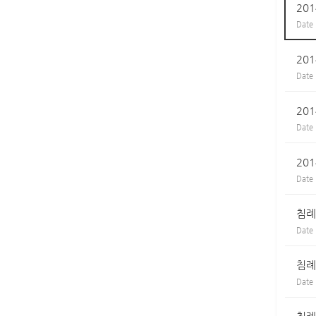
20
Date
20
Date
20
Date
20
Date
침례
Date
침례
Date