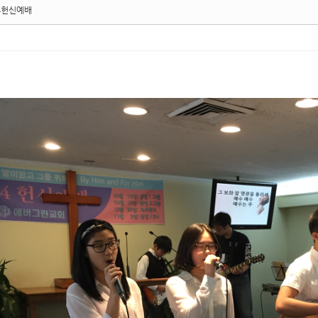
4헌신예배
범