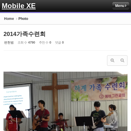
Mobile XE
Menu
Sketchbook5, 스케치북5
Home
Photo
2014가족수련회
편헌범
조회 수
4790
추천 수
0
댓글
0
Sketchbook5, 스케치북5