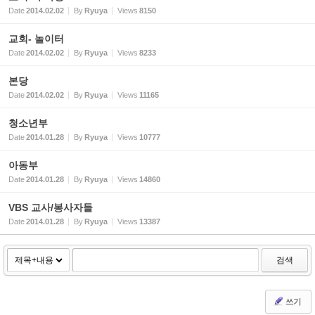
Date
2014.02.02
By
Ryuya
Views
8150
교회- 놀이터
Date
2014.02.02
By
Ryuya
Views
8233
본당
Date
2014.02.02
By
Ryuya
Views
11165
청소년부
Date
2014.01.28
By
Ryuya
Views
10777
아동부
Date
2014.01.28
By
Ryuya
Views
14860
VBS 교사/봉사자들
Date
2014.01.28
By
Ryuya
Views
13387
검색
쓰기