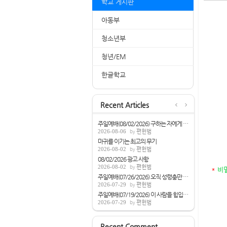
학교 게시판
아동부
청소년부
청년/EM
한글학교
Recent Articles
주일예배(08/02/2026) 구하는 자에게 성령을...
2026-08-06
편헌범
마귀를 이기는 최고의 무기
2026-08-02
편헌범
08/02/2026 광고 사항
2026-08-02
편헌범
*
비밀
주일예배(07/26/2026) 오직 성령충만 받으라...
2026-07-29
편헌범
주일예배(07/19/2026) 이 사람을 힘입으면[...
2026-07-29
편헌범
Recent Comment