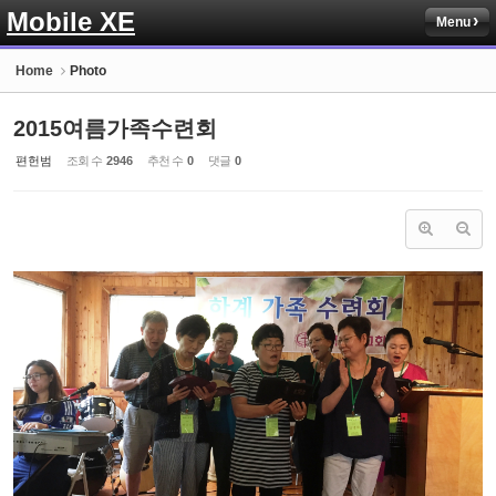
Mobile XE
Menu
Sketchbook5, 스케치북5
Home
Photo
2015여름가족수련회
편헌범
조회 수
2946
추천 수
0
댓글
0
Sketchbook5, 스케치북5