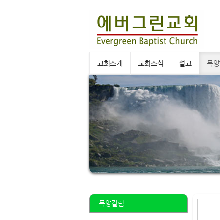
교회소개
교회소식
설교
목양
목양칼럼